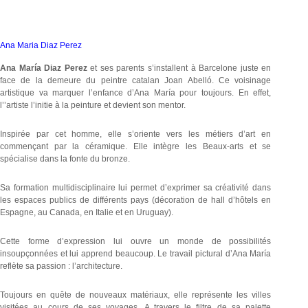
Ana Maria Diaz Perez
Ana María Diaz Perez
et ses parents s’installent à Barcelone juste en
face de la demeure du peintre catalan Joan Abelló. Ce voisinage
artistique va marquer l’enfance d’Ana María pour toujours. En effet,
l’’artiste l’initie à la peinture et devient son mentor.
Inspirée par cet homme, elle s’oriente vers les métiers d’art en
commençant par la céramique. Elle intègre les Beaux-arts et se
spécialise dans la fonte du bronze.
Sa formation multidisciplinaire lui permet d’exprimer sa créativité dans
les espaces publics de différents pays (décoration de hall d’hôtels en
Espagne, au Canada, en Italie et en Uruguay).
Cette forme d’expression lui ouvre un monde de possibilités
insoupçonnées et lui apprend beaucoup. Le travail pictural d’Ana María
reflète sa passion : l’architecture.
Toujours en quête de nouveaux matériaux, elle représente les villes
visitées au cours de ses voyages. A travers le filtre de sa palette