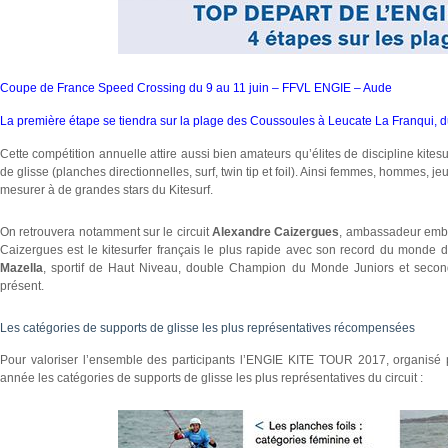
Coupe de France Speed Crossing du 9 au 11 juin – FFVL ENGIE – Aude
La première étape se tiendra sur la plage des Coussoules à Leucate La Franqui, du
Cette compétition annuelle attire aussi bien amateurs qu’élites de discipline kitesu
de glisse (planches directionnelles, surf, twin tip et foil). Ainsi femmes, hommes,
mesurer à de grandes stars du Kitesurf.
On retrouvera notamment sur le circuit
Alexandre Caizergues
, ambassadeur embl
Caizergues est le kitesurfer français le plus rapide avec son record du monde 
Mazella
, sportif de Haut Niveau, double Champion du Monde Juniors et secon
présent.
Les catégories de supports de glisse les plus représentatives récompensées
Pour valoriser l’ensemble des participants l’ENGIE KITE TOUR 2017, organisé 
année les catégories de supports de glisse les plus représentatives du circuit :