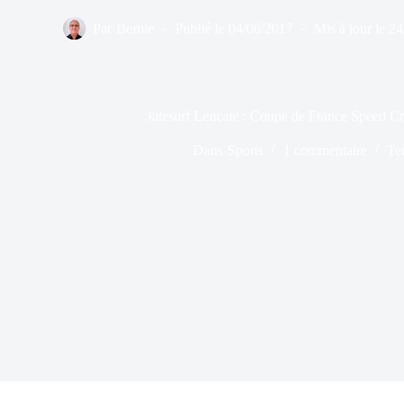
Par
Bernie
Publié le
04/06/2017
Mis à jour le
24
kitesurf Leucate : Coupe de France Speed Cr
Dans
Sports
1 commentaire
Te