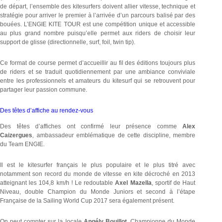
de départ, l’ensemble des kitesurfers doivent allier vitesse, technique et
stratégie pour arriver le premier à l’arrivée d’un parcours balisé par des
bouées. L’ENGIE KITE TOUR est une compétition unique et accessible
au plus grand nombre puisqu’elle permet aux riders de choisir leur
support de glisse (directionnelle, surf, foil, twin tip).
Ce format de course permet d’accueillir au fil des éditions toujours plus
de riders et se traduit quotidiennement par une ambiance conviviale
entre les professionnels et amateurs du kitesurf qui se retrouvent pour
partager leur passion commune.
Des têtes d’affiche au rendez-vous
Des têtes d’affiches ont confirmé leur présence comme
Alex
Caizergues
, ambassadeur emblématique de cette discipline, membre
du Team ENGIE.
Il est le kitesurfer français le plus populaire et le plus titré avec
notamment son record du monde de vitesse en kite décroché en 2013
atteignant les 104,8 km/h ! Le redoutable
Axel Mazella
, sportif de Haut
Niveau, double Champion du Monde Juniors et second à l’étape
Française de la Sailing World Cup 2017 sera également présent.
On peut compter sur la locale
Angély Bouillot
, Championne du Monde