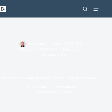
Passer
au
contenu
Par
Bernie
Publié le
07/06/2017
Mis à jour le
26/09/2023
Dans
Lecture
2 commentaires
Grand Jeu Concours Rentrée Littéraire – Page des Libraires
Dans
Lecture
2 commentaires
Temps de lecture
2 min