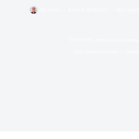
Par
Bernie
Publié le
09/06/2017
Mis à jour l
STARPASS, formation des opérateu
Dans
Passion Aviation
Temps 