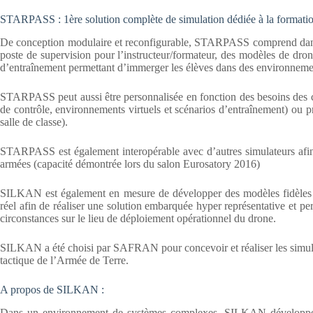
STARPASS : 1ère solution complète de simulation dédiée à la format
De conception modulaire et reconfigurable, STARPASS comprend dans s
poste de supervision pour l’instructeur/formateur, des modèles de drone
d’entraînement permettant d’immerger les élèves dans des environnement
STARPASS peut aussi être personnalisée en fonction des besoins des c
de contrôle, environnements virtuels et scénarios d’entraînement) ou p
salle de classe).
STARPASS est également interopérable avec d’autres simulateurs afin d
armées (capacité démontrée lors du salon Eurosatory 2016)
SILKAN est également en mesure de développer des modèles fidèles de
réel afin de réaliser une solution embarquée hyper représentative et p
circonstances sur le lieu de déploiement opérationnel du drone.
SILKAN a été choisi par SAFRAN pour concevoir et réaliser les simul
tactique de l’Armée de Terre.
A propos de SILKAN :
Dans un environnement de systèmes complexes, SILKAN développe et