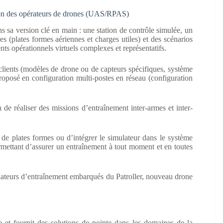
ion des opérateurs de drones (UAS/RPAS)
a version clé en main : une station de contrôle simulée, un
s (plates formes aériennes et charges utiles) et des scénarios
s opérationnels virtuels complexes et représentatifs.
lients (modèles de drone ou de capteurs spécifiques, système
roposé en configuration multi-postes en réseau (configuration
e réaliser des missions d’entraînement inter-armes et inter-
 plates formes ou d’intégrer le simulateur dans le système
ermettant d’assurer un entraînement à tout moment et en toutes
ateurs d’entraînement embarqués du Patroller, nouveau drone
 fournit des solutions de pointe dans les domaines de la