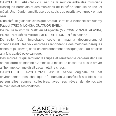
CANCEL THE APOCALYPSE nait de la réunion entre des musiciens
classiques bordelais et des musiciens de la scène toulousaine rock et
métal. Une réunion ambitieuse que seuls des esprits aventureux ont pu
oser.
D’un côté, le guitariste classique Arnaud Barat et la violoncelliste Audrey
Paquet (TRIO MILONGA, QUATUOR EVEIL).
De l’autre la voix de Matthieu Miegeville (MY OWN PRIVATE ALASKA,
PSYKUP) et Hélios Mickaël (MEREDITH HUNER) à la batterie.
De cette fusion improbable coule un magma déconcertant et
incandescent. Des voix écorchées répondent à des mélodies baroques
riches et jouissives, dans un environnement artistique jusqu’au-boutiste
à la fois apaisé et volcanique.
Des morceaux qui remuent les tripes et remettent le cerveau dans un
nouvel ordre de marche. Comme si la meilleure chose qui puisse arriver
à l’homme, comme disait Lacan, était le chaos.
CANCEL THE APOCALYPSE est la bande originale de cet
environnement post-chaotique où l’humain a survécu à ses blessures
personnelles comme collectives, avec ses rêves de démocratie
réinventées et ses cicatrices.