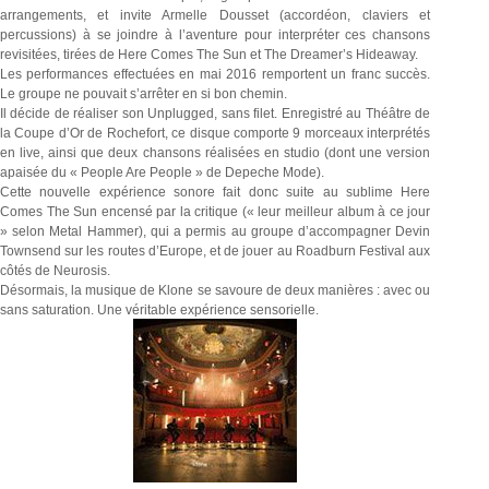
arrangements, et invite Armelle Dousset (accordéon, claviers et
percussions) à se joindre à l’aventure pour interpréter ces chansons
revisitées, tirées de Here Comes The Sun et The Dreamer’s Hideaway.
Les performances effectuées en mai 2016 remportent un franc succès.
Le groupe ne pouvait s’arrêter en si bon chemin.
Il décide de réaliser son Unplugged, sans filet. Enregistré au Théâtre de
la Coupe d’Or de Rochefort, ce disque comporte 9 morceaux interprétés
en live, ainsi que deux chansons réalisées en studio (dont une version
apaisée du « People Are People » de Depeche Mode).
Cette nouvelle expérience sonore fait donc suite au sublime Here
Comes The Sun encensé par la critique (« leur meilleur album à ce jour
» selon Metal Hammer), qui a permis au groupe d’accompagner Devin
Townsend sur les routes d’Europe, et de jouer au Roadburn Festival aux
côtés de Neurosis.
Désormais, la musique de Klone se savoure de deux manières : avec ou
sans saturation. Une véritable expérience sensorielle.