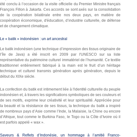
été conclu à l’occasion de la visite officielle du Premier Ministre français
François Fillon à Jakarta. Ces accords se sont axés sur la consolidation
de la coopération bilatérale entre nos deux pays, en matière de
coopération économique, d'éducation, d’industrie culturelle, de défense
et de changement climatique.
Le « batik » indonésien : un art ancestral
Le batik indonésien (une technique d’impression des tissus originaire de
l’île de Java) a été inscrit en 2009 par l'UNESCO sur sa liste
représentative du patrimoine culturel immatériel de l’humanité. Ce textile
traditionnel entièrement fabriqué à la main est le fruit d’un héritage
technique et culturel transmis génération après génération, depuis le
début du XIXe siècle.
La confection du batik est intimement liée à l'identité culturelle du peuple
indonésien et, à travers les significations symboliques de ses couleurs et
de ses motifs, exprime leur créativité et leur spiritualité. Appréciée pour
la beauté et la résistance de ses tissus, la technique du batik a inspiré
de nombreux pays d’Asie comme l’Inde, la Malaisie, la Chine ou encore
d’Afrique, tout comme le Burkina Faso, le Togo ou la Côte d’Ivoire où il
est parfois appelé « wax ».
Saveurs & Reflets d’Indonésie, un hommage à l’amitié Franco-