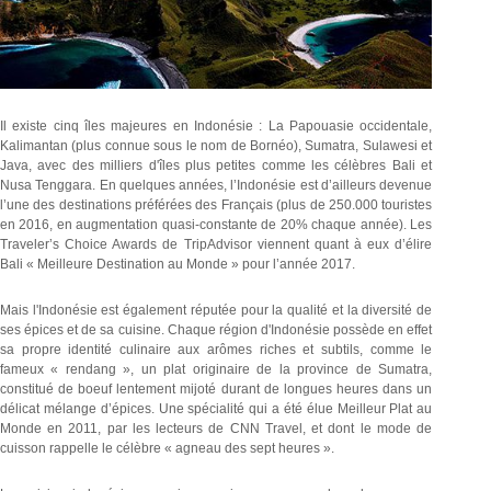
Il existe cinq îles majeures en Indonésie : La Papouasie occidentale,
Kalimantan (plus connue sous le nom de Bornéo), Sumatra, Sulawesi et
Java, avec des milliers d'îles plus petites comme les célèbres Bali et
Nusa Tenggara. En quelques années, l’Indonésie est d’ailleurs devenue
l’une des destinations préférées des Français (plus de 250.000 touristes
en 2016, en augmentation quasi-constante de 20% chaque année). Les
Traveler’s Choice Awards de TripAdvisor viennent
quant à eux d’élire
Bali « Meilleure Destination au Monde » pour l’année 2017.
Mais l'Indonésie est également réputée pour la qualité et la diversité de
ses épices et de sa cuisine. Chaque région d'Indonésie possède en effet
sa propre identité culinaire aux arômes riches et subtils, comme le
fameux « rendang », un plat originaire de la province de Sumatra,
constitué de boeuf lentement mijoté durant de longues heures dans un
délicat mélange d’épices. Une spécialité qui a été élue Meilleur Plat au
Monde en 2011, par les lecteurs de CNN Travel, et dont le mode de
cuisson rappelle le célèbre « agneau des sept heures ».