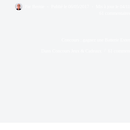
Par
Bernie
Publié le
06/05/2017
Mis à jour le
04/1
61 commentaire
Concours : gagnez une Batterie Ex
Dans
Concours Jeux & Cadeaux
61 comment