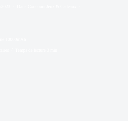
1/2023
Dans
Concours Jeux & Cadeaux
s
terne 10000mAh
aires
Temps de lecture
3 min