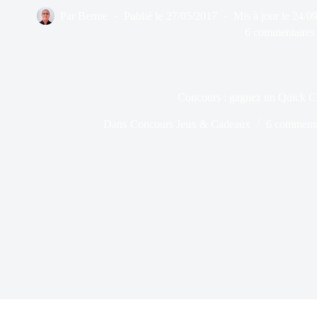
Par
Bernie
Publié le
27/05/2017
Mis à jour le
24/0
6 commentaires
Concours : gagnez un Quick C
Dans
Concours Jeux & Cadeaux
6 commenta