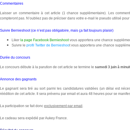
Commentaires
Laisser un commentaire à cet article (1 chance supplémentaire). Les comment
compteront pas. N’oubliez pas de préciser dans votre e-mail le pseudo utilisé pou
Suivre Bernieshoot (ce n’est pas obligatoire, mais ça fait toujours plaisir)
Liker
la page Facebook Bernieshoot
vous apportera une chance supplément
Suivre le
profil Twitter de Bernieshoo
t vous apportera une chance supplémen
Durée du concours
Le concours débute à la parution de cet article se termine le
samedi 3 juin à minui
Annonce des gagnants
Le gagnant sera tiré au sort parmi les candidatures validées (un délai est nécess
réédition de cet article. Il sera prévenu par email et aura 48 heures pour se manifes
La participation se fait donc
exclusivement par email
.
Le cadeau sera expédié par Aukey France.