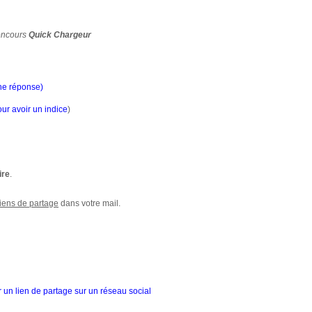
oncours
Quick Chargeur
ne réponse)
our avoir un indice
)
ire
.
liens de partage
dans votre mail.
 un lien de partage sur un réseau social