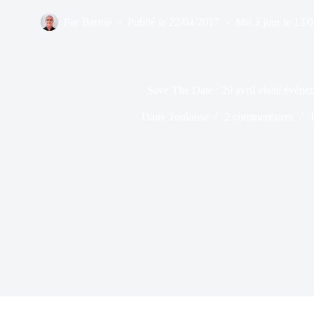
Par
Bernie
Publié le
22/04/2017
Mis à jour le
13/
Save The Date : 29 avril visite événe
Dans
Toulouse
2 commentaires
T