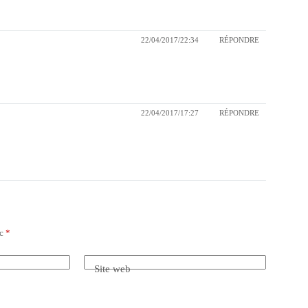
22/04/2017/22:34
RÉPONDRE
22/04/2017/17:27
RÉPONDRE
ec
*
Site web