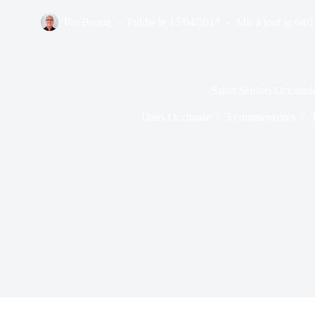
Par
Bernie
Publié le
15/04/2017
Mis à jour le
04/1
Salon Séniors Occitani
Dans
Occitanie
3 commentaires