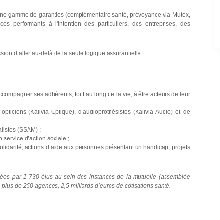
 une gamme de garanties (complémentaire santé, prévoyance via Mutex,
s performants à l'intention des particuliers, des entreprises, des
ion d’aller au-delà de la seule logique assurantielle.
ccompagner ses adhérents, tout au long de la vie, à être acteurs de leur
’opticiens (Kalivia Optique), d’audioprothésistes (Kalivia Audio) et de
listes (SSAM) ;
n service d’action sociale ;
e Solidarité, actions d’aide aux personnes présentant un handicap, projets
tées par 1 730 élus au sein des instances de la mutuelle (assemblée
 plus de 250 agences, 2,5 milliards d’euros de cotisations santé.