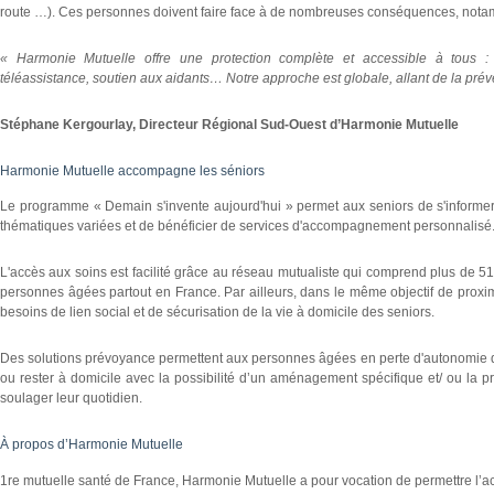
route …). Ces personnes doivent faire face à de nombreuses conséquences, nota
« Harmonie Mutuelle offre une protection complète et accessible à tous 
téléassistance, soutien aux aidants… Notre approche est globale, allant de la p
Stéphane Kergourlay, Directeur Régional Sud-Ouest d’Harmonie Mutuelle
Harmonie Mutuelle accompagne les séniors
Le programme « Demain s'invente aujourd'hui » permet aux seniors de s'informer 
thématiques variées et de bénéficier de services d'accompagnement personnalisé
L'accès aux soins est facilité grâce au réseau mutualiste qui comprend plus de 51
personnes âgées partout en France. Par ailleurs, dans le même objectif de proximi
besoins de lien social et de sécurisation de la vie à domicile des seniors.
Des solutions prévoyance permettent aux personnes âgées en perte d'autonomie de
ou rester à domicile avec la possibilité d’un aménagement spécifique et/ ou la 
soulager leur quotidien.
À propos d’Harmonie Mutuelle
1re mutuelle santé de France, Harmonie Mutuelle a pour vocation de permettre l’ac