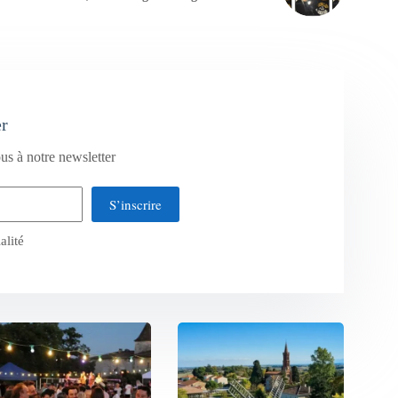
er
us à notre newsletter
S’inscrire
alité