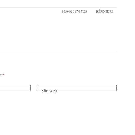
13/04/2017/07:33
RÉPONDRE
ec
*
Site web