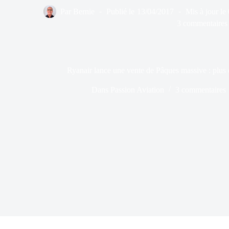
Par
Bernie
Publié le
13/04/2017
Mis à jour le
3 commentaires
Ryanair lance une vente de Pâques massive : plus 
Dans
Passion Aviation
3 commentaires