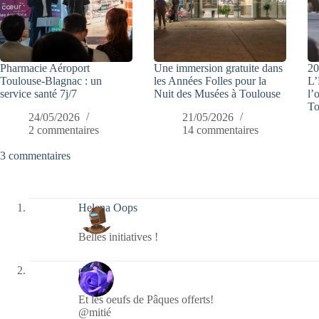
Pharmacie Aéroport
Une immersion gratuite dans
20
Toulouse-Blagnac : un
les Années Folles pour la
L’
service santé 7j/7
Nuit des Musées à Toulouse
l’
To
24/05/2026
21/05/2026
2 commentaires
14 commentaires
3 commentaires
Helena Oops
Belles initiatives !
covix
Et les oeufs de Pâques offerts!
@mitié