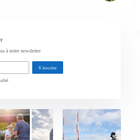
er
us à notre newsletter
S’inscrire
alité