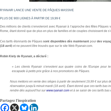
RYANAIR LANCE UNE VENTE DE PÂQUES MASSIVE
PLUS DE 900 LIGNES À PARTIR DE 19,99 €
Des millions de clients s’envoleront avec Ryanair à l’approche des fêtes Pâques v
Rome, étant donné que de plus en plus de familles et de couples choisissent de s’of
Ces tarifs étonnants de Pâques
sont disponibles dès maintenant
pour
des voyag
(18 avril
) et ne peuvent être trouvés que sur le site Web Ryanair.com.
Robin Kiely de Ryanair, a déclaré :
« Les clients Ryanair s’envolent aux quatre coins de l'Europe pour le
escapade à petits prix grâce à nos promotions de Pâques.
Nous mettons en vente des sièges à partir de seulement 19,99 € sur plus de 
réservation jusqu'à minuit mardi (18 avril). Étant donné que ces tarifs bas 
rendre dès aujourd’hui sur
www.ryanair.com
et à se saisir de ces tarifs ba
Partagez l'inspiration