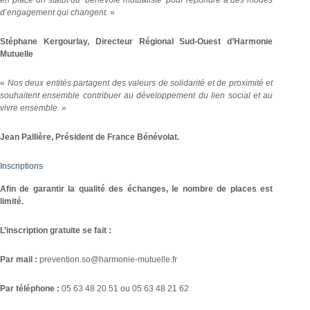
en place un statut du ‘bénévole mutualiste’ pour répondre à des modes
d’engagement qui changent.
»
Stéphane Kergourlay, Directeur Régional Sud-Ouest d’Harmonie
Mutuelle
«
Nos deux entités partagent des valeurs de solidarité et de proximité et
souhaitent ensemble contribuer au développement du lien social et au
vivre ensemble.
»
Jean Pallière, Président de France Bénévolat.
Inscriptions
Afin de garantir la qualité des échanges, le nombre de places est
limité.
L’inscription gratuite se fait :
Par mail :
prevention.so@harmonie-mutuelle.fr
Par téléphone :
05 63 48 20 51 ou 05 63 48 21 62