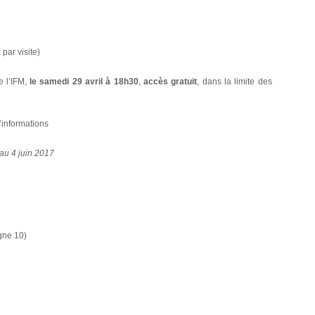
par visite)
e l’IFM,
le samedi 29 avril à 18h30
,
accès gratuit
, dans la limite des
’informations
au 4 juin 2017
igne 10)