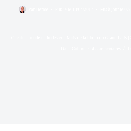
Par
Bernie
Publié le
18/04/2017
Mis à jour le
07/
Cité de la mode et du design | Mois de la Photo du Grand Paris
Dans
Culture
4 commentaires
T