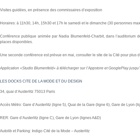
Visites guidées, en présence des commissaires d’exposition
Horaires: à 11h30, 14h, 15h30 et 17h le samedi et le dimanche (30 personnes max 
Conférence publique animée par Nadia Blumenfeld-Charbit, dans l’auditorium d
places disponibles.
Une seconde conférence est prévue en mai, consulter le site de la Cité pour plus d
Application «Studio Blumenfeld» à télécharger sur l’Appstore et GooglePlay jusqu’
LES DOCKS CITE DE LA MODE ET DU DESIGN
34, quai d’Austerlitz 75013 Paris
Accès Métro: Gare d’Austerlitz (ligne 5), Quai de la Gare (ligne 6), Gare de Lyon (l
RER: Gare d’Austerlitz (ligne C), Gare de Lyon (lignes A&D)
Autolib et Parking: Indigo Cité de la Mode – Austerlitz