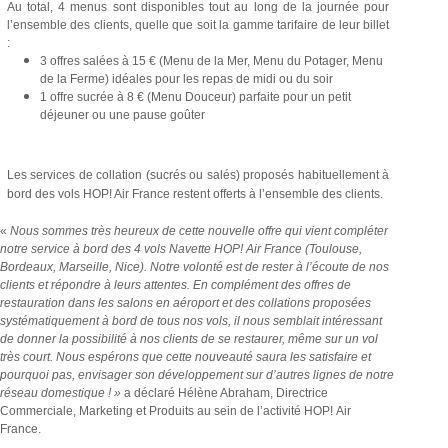
Au total, 4 menus sont disponibles tout au long de la journée pour
l’ensemble des clients, quelle que soit la gamme tarifaire de leur billet
:
3 offres salées à 15 € (Menu de la Mer, Menu du Potager, Menu
de la Ferme) idéales pour les repas de midi ou du soir
1 offre sucrée à 8 € (Menu Douceur) parfaite pour un petit
déjeuner ou une pause goûter
Les services de collation (sucrés ou salés) proposés habituellement à
bord des vols HOP! Air France restent offerts à l’ensemble des clients.
«
Nous sommes très heureux de cette nouvelle offre qui vient compléter
notre service à bord des 4 vols Navette HOP! Air France (Toulouse,
Bordeaux, Marseille, Nice). Notre volonté est de rester à l’écoute de nos
clients et répondre à leurs attentes. En complément des offres de
restauration dans les salons en aéroport et des collations proposées
systématiquement à bord de tous nos vols, il nous semblait intéressant
de donner la possibilité à nos clients de se restaurer, même sur un vol
très court. Nous espérons que cette nouveauté saura les satisfaire et
pourquoi pas, envisager son développement sur d’autres lignes de notre
réseau domestique ! »
a déclaré Hélène Abraham, Directrice
Commerciale, Marketing et Produits au sein de l’activité HOP!
Air
France.