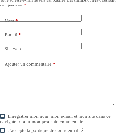
Votre adresse e-mail ne sera pas publiée.
Les champs obligatoires sont
indiqués avec
*
Nom
*
E-mail
*
Site web
Ajouter un commentaire
*
Enregistrer mon nom, mon e-mail et mon site dans ce
navigateur pour mon prochain commentaire.
J’accepte la
politique de confidentialité