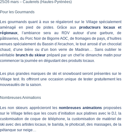
25/26 mars – Cauterets (Hautes-Pyrénées)
Pour les Gourmands
Les gourmands quant à eux se régaleront sur le Village spécialement
aménagé en pied de pistes. Grâce aux
producteurs locaux et
régionaux
, l’ambiance sera au RDV autour d’une garbure, de
pâtisseries, du Porc Noir de Bigorre AOC, de fromages de pays, d’huitres
venues spécialement du Bassin d’Arcachon, le tout arrosé d’un chocolat
chaud, d’une bière ou d’un bon verre de Madiran… Sans oublier le
véritable
brunch du skieur
préparé par un chef le dimanche matin pour
commencer la journée en dégustant des produits locaux.
Les plus grandes marques de ski et snowboard seront présentes sur le
Village test. Ils offriront une occasion unique de tester gratuitement les
nouveautés de la saison.
Nombreuses Animations
Les non skieurs apprécieront les
nombreuses
animations
proposées
sur le Village telles que les cours d’initiation aux platines avec le DJ, la
customisation de coque de téléphone, la customisation de matériel de
ski avec des artistes locaux, le barista, le photocall, des massages, de la
pétanque sur neige…