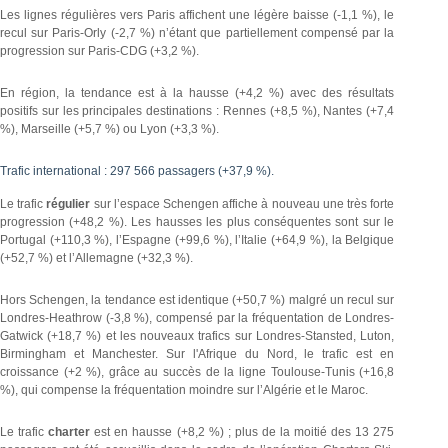
Les lignes régulières vers Paris affichent une légère baisse (-1,1 %), le
recul sur Paris-Orly (-2,7 %) n’étant que partiellement compensé par la
progression sur Paris-CDG (+3,2 %).
En région, la tendance est à la hausse (+4,2 %) avec des résultats
positifs sur les principales destinations : Rennes (+8,5 %), Nantes (+7,4
%), Marseille (+5,7 %) ou Lyon (+3,3 %).
Trafic international : 297 566 passagers (+37,9 %).
Le trafic
régulier
sur l’espace Schengen affiche à nouveau une très forte
progression (+48,2 %). Les hausses les plus conséquentes sont sur le
Portugal (+110,3 %), l’Espagne (+99,6 %), l’Italie (+64,9 %), la Belgique
(+52,7 %) et l’Allemagne (+32,3 %).
Hors Schengen, la tendance est identique (+50,7 %) malgré un recul sur
Londres-Heathrow (-3,8 %), compensé par la fréquentation de Londres-
Gatwick (+18,7 %) et les nouveaux trafics sur Londres-Stansted, Luton,
Birmingham et Manchester. Sur l'Afrique du Nord, le trafic est en
croissance (+2 %), grâce au succès de la ligne Toulouse-Tunis (+16,8
%), qui compense la fréquentation moindre sur l’Algérie et le Maroc.
Le trafic
charter
est en hausse (+8,2 %) ; plus de la moitié des 13 275