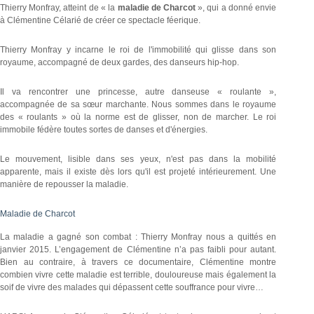
Thierry Monfray, atteint de « la
maladie de Charcot
», qui a donné envie
à Clémentine Célarié de créer ce spectacle féerique.
Thierry Monfray y incarne le roi de l'immobilité qui glisse dans son
royaume, accompagné de deux gardes, des danseurs hip-hop.
Il va rencontrer une princesse, autre danseuse « roulante »,
accompagnée de sa sœur marchante. Nous sommes dans le royaume
des « roulants » où la norme est de glisser, non de marcher. Le roi
immobile fédère toutes sortes de danses et d'énergies.
Le mouvement, lisible dans ses yeux, n'est pas dans la mobilité
apparente, mais il existe dès lors qu'il est projeté intérieurement. Une
manière de repousser la maladie.
Maladie de Charcot
La maladie a gagné son combat : Thierry Monfray nous a quittés en
janvier 2015. L’engagement de Clémentine n’a pas faibli pour autant.
Bien au contraire, à travers ce documentaire, Clémentine montre
combien vivre cette maladie est terrible, douloureuse mais également la
soif de vivre des malades qui dépassent cette souffrance pour vivre…