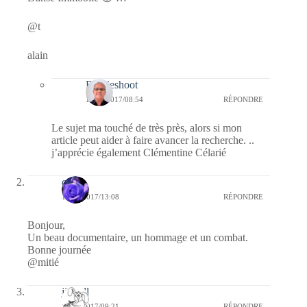
@t
alain
Bernieshoot
19/02/2017/08:54
RÉPONDRE
Le sujet ma touché de très près, alors si mon
article peut aider à faire avancer la recherche. ..
j’apprécie également Clémentine Célarié
covix
16/02/2017/13:08
RÉPONDRE
Bonjour,
Un beau documentaire, un hommage et un combat.
Bonne journée
@mitié
jill bill
16/02/2017/09:21
RÉPONDRE