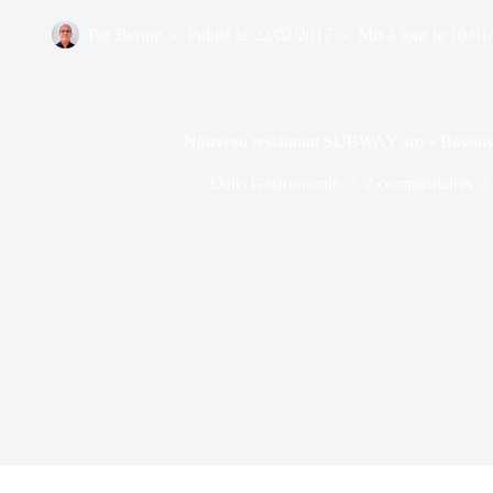
Par
Bernie
Publié le
22/02/2017
Mis à jour le
10/01
Nouveau restaurant SUBWAY aux« Bassins 
Dans
Gastronomie
2 commentaires