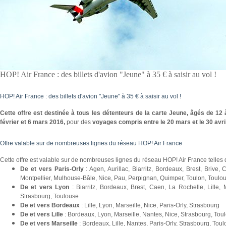
HOP! Air France : des billets d'avion "Jeune" à 35 € à saisir au vol !
HOP! Air France : des billets d'avion "Jeune" à 35 € à saisir au vol !
Cette offre est destinée à tous les détenteurs de la carte Jeune, âgés de 12 
février et 6 mars 2016,
pour des
voyages compris entre le 20 mars et le 30 avri
Offre valable sur de nombreuses lignes du réseau HOP! Air France
Cette offre est valable sur de nombreuses lignes du réseau HOP! Air France telles 
De et vers Paris-Orly
: Agen, Aurillac, Biarritz, Bordeaux, Brest, Brive,
Montpellier, Mulhouse-Bâle, Nice, Pau, Perpignan, Quimper, Toulon, Toulo
De et vers Lyon
: Biarritz, Bordeaux, Brest, Caen, La Rochelle, Lille,
Strasbourg, Toulouse
De et vers Bordeaux
: Lille, Lyon, Marseille, Nice, Paris-Orly, Strasbourg
De et vers Lille
: Bordeaux, Lyon, Marseille, Nantes, Nice, Strasbourg, Tou
De et vers Marseille
: Bordeaux, Lille, Nantes, Paris-Orly, Strasbourg, Tou