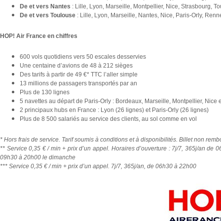
De et vers Nantes
: Lille, Lyon, Marseille, Montpellier, Nice, Strasbourg, T
De et vers Toulouse
: Lille, Lyon, Marseille, Nantes, Nice, Paris-Orly, Ren
HOP! Air France en chiffres
600 vols quotidiens vers 50 escales desservies
Une centaine d’avions de 48 à 212 sièges
Des tarifs à partir de 49 €* TTC l’aller simple
13 millions de passagers transportés par an
Plus de 130 lignes
5 navettes au départ de Paris-Orly : Bordeaux, Marseille, Montpellier, Nice 
2 principaux hubs en France : Lyon (26 lignes) et Paris-Orly (26 lignes)
Plus de 8 500 salariés au service des clients, au sol comme en vol
* Hors frais de service. Tarif soumis à conditions et à disponibilités. Billet non remb
** Service 0,35 € / min + prix d’un appel. Horaires d’ouverture : 7j/7, 365j/an d
09h30 à 20h00 le dimanche
*** Service 0,35 € / min + prix d’un appel. 7j/7, 365j/an, de 06h30 à 22h00