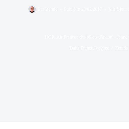
Par
Bernie
Publié le
28/02/2017
Mis à jour 
HOP! Air France : des billets d’avion « Jeune »
Dans
France
,
Voyage
Temps d