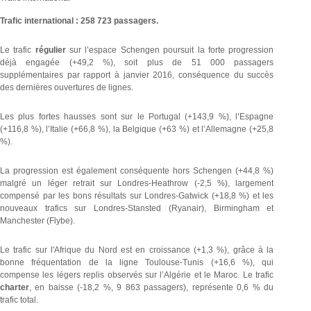
Trafic international : 258 723 passagers.
Le trafic
régulier
sur l’espace Schengen poursuit la forte progression
déjà engagée (+49,2 %), soit plus de 51 000 passagers
supplémentaires par rapport à janvier 2016, conséquence du succès
des dernières ouvertures de lignes.
Les plus fortes hausses sont sur le Portugal (+143,9 %), l’Espagne
(+116,8 %), l’Italie (+66,8 %), la Belgique (+63 %) et l’Allemagne (+25,8
%).
La progression est également conséquente hors Schengen (+44,8 %)
malgré un léger retrait sur Londres-Heathrow (-2,5 %), largement
compensé par les bons résultats sur Londres-Gatwick (+18,8 %) et les
nouveaux trafics sur Londres-Stansted (Ryanair), Birmingham et
Manchester (Flybe).
Le trafic sur l'Afrique du Nord est en croissance (+1,3 %), grâce à la
bonne fréquentation de la ligne Toulouse-Tunis (+16,6 %), qui
compense les légers replis observés sur l’Algérie et le Maroc. Le trafic
charter
, en baisse (-18,2 %, 9 863 passagers), représente 0,6 % du
trafic total.