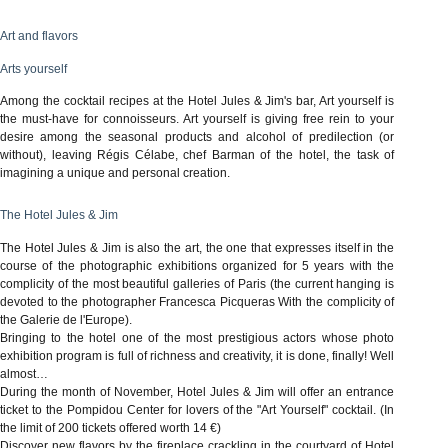
Art and flavors
Arts yourself
Among the cocktail recipes at the Hotel Jules & Jim's bar, Art yourself is
the must-have for connoisseurs. Art yourself is giving free rein to your
desire among the seasonal products and alcohol of predilection (or
without), leaving Régis Célabe, chef Barman of the hotel, the task of
imagining a unique and personal creation.
The Hotel Jules & Jim
The Hotel Jules & Jim is also the art, the one that expresses itself in the
course of the photographic exhibitions organized for 5 years with the
complicity of the most beautiful galleries of Paris (the current hanging is
devoted to the photographer Francesca Picqueras With the complicity of
the Galerie de l'Europe).
Bringing to the hotel one of the most prestigious actors whose photo
exhibition program is full of richness and creativity, it is done, finally! Well
almost…
During the month of November, Hotel Jules & Jim will offer an entrance
ticket to the Pompidou Center for lovers of the "Art Yourself" cocktail. (In
the limit of 200 tickets offered worth 14 €)
Discover new flavors by the fireplace crackling in the courtyard of Hotel