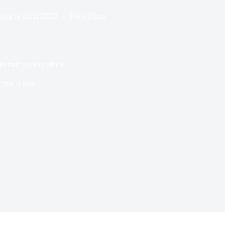
jour le
22/11/2023
Dans
Films
onale au box office
cture
0 min