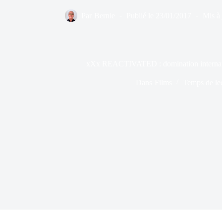
Par
Bernie
Publié le
23/01/2017
Mis à 
xXx REACTIVATED : domination internati
Dans
Films
Temps de le