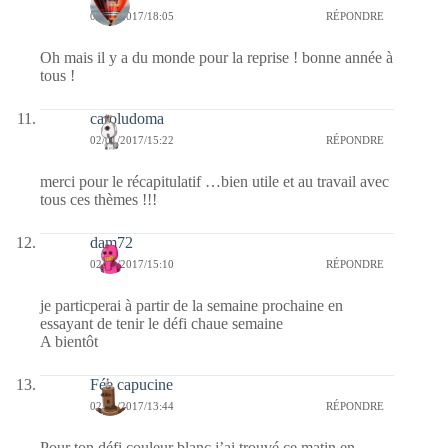
02/01/2017/18:05
RÉPONDRE
Oh mais il y a du monde pour la reprise ! bonne année à
tous !
caroludoma
02/01/2017/15:22
RÉPONDRE
merci pour le récapitulatif …bien utile et au travail avec
tous ces thèmes !!!
dam72
02/01/2017/15:10
RÉPONDRE
je particperai à partir de la semaine prochaine en
essayant de tenir le défi chaue semaine
A bientôt
Fée capucine
02/01/2017/13:44
RÉPONDRE
Pour ton défi couleur blanc j’ai trouvé ce matin en