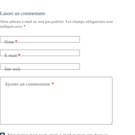
Laisser un commentaire
Votre adresse e-mail ne sera pas publiée.
Les champs obligatoires sont
indiqués avec
*
Nom
*
E-mail
*
Site web
Ajouter un commentaire
*
Enregistrer mon nom, mon e-mail et mon site dans ce