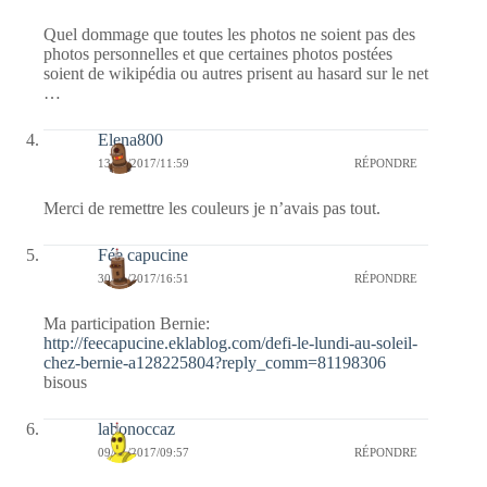
Quel dommage que toutes les photos ne soient pas des
photos personnelles et que certaines photos postées
soient de wikipédia ou autres prisent au hasard sur le net
…
Elena800
13/02/2017/11:59
RÉPONDRE
Merci de remettre les couleurs je n’avais pas tout.
Fée capucine
30/01/2017/16:51
RÉPONDRE
Ma participation Bernie:
http://feecapucine.eklablog.com/defi-le-lundi-au-soleil-
chez-bernie-a128225804?reply_comm=81198306
bisous
labonoccaz
09/01/2017/09:57
RÉPONDRE