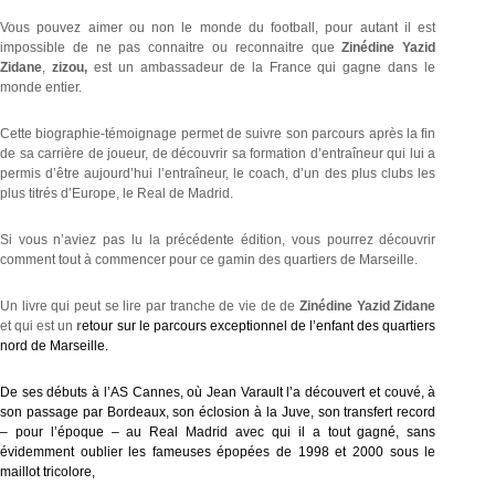
Vous pouvez aimer ou non le monde du football, pour autant il est
impossible de ne pas connaitre ou reconnaitre que
Zinédine Yazid
Zidane
,
zizou,
est un ambassadeur de la France qui gagne dans le
monde entier.
Cette biographie-témoignage permet de suivre son parcours après la fin
de sa carrière de joueur, de découvrir sa formation d’entraîneur qui lui a
permis d’être aujourd’hui l’entraîneur, le coach, d’un des plus clubs les
plus titrés d’Europe, le Real de Madrid.
Si vous n’aviez pas lu la précédente édition, vous pourrez découvrir
comment tout à commencer pour ce gamin des quartiers de Marseille.
Un livre qui peut se lire par tranche de vie de de
Zinédine Yazid Zidane
et qui est un
r
etour sur le parcours exceptionnel de l’enfant des quartiers
nord de Marseille.
De ses débuts à l’AS Cannes, où Jean Varault l’a découvert et couvé, à
son passage par Bordeaux, son éclosion à la Juve, son transfert record
– pour l’époque – au Real Madrid avec qui il a tout gagné, sans
évidemment oublier les fameuses épopées de 1998 et 2000 sous le
maillot tricolore,