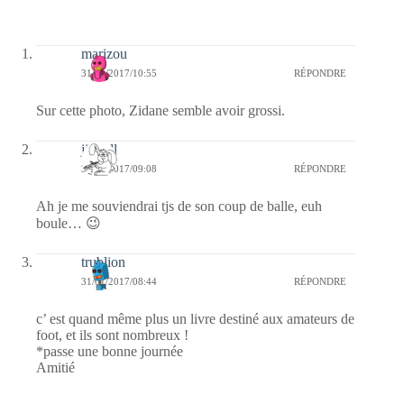
marizou
31/01/2017/10:55
RÉPONDRE
Sur cette photo, Zidane semble avoir grossi.
jill bill
31/01/2017/09:08
RÉPONDRE
Ah je me souviendrai tjs de son coup de balle, euh
boule… 😉
trublion
31/01/2017/08:44
RÉPONDRE
c’ est quand même plus un livre destiné aux amateurs de
foot, et ils sont nombreux !
*passe une bonne journée
Amitié