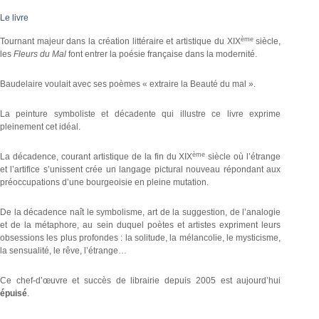
Le livre
ème
Tournant majeur dans la création littéraire et artistique du XIX
siècle,
les
Fleurs du Mal
font entrer la poésie française dans la modernité.
Baudelaire voulait avec ses poèmes « extraire la Beauté du mal ».
La peinture symboliste et décadente qui illustre ce livre exprime
pleinement cet idéal.
ème
La décadence, courant artistique de la fin du XIX
siècle où l’étrange
et l’artifice s’unissent crée un langage pictural nouveau répondant aux
préoccupations d’une bourgeoisie en pleine mutation.
De la décadence naît le symbolisme, art de la suggestion, de l’analogie
et de la métaphore, au sein duquel poètes et artistes expriment leurs
obsessions les plus profondes : la solitude, la mélancolie, le mysticisme,
la sensualité, le rêve, l’étrange…
Ce chef-d’œuvre et succès de librairie depuis 2005 est aujourd’hui
épuisé
.