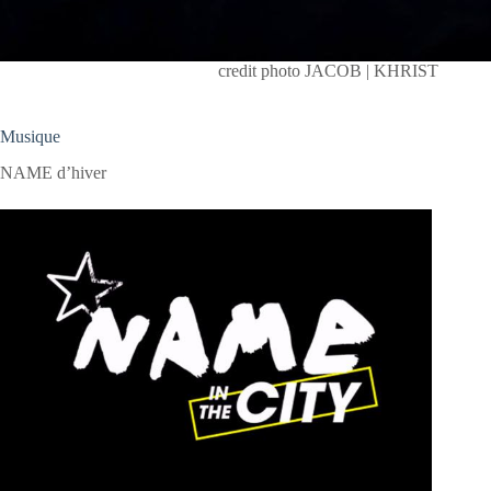
credit photo JACOB | KHRIST
Musique
NAME d’hiver