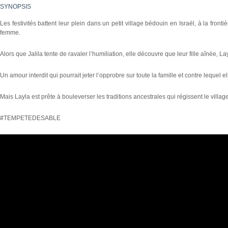
SYNOPSIS
Les festivités battent leur plein dans un petit village bédouin en Israël, à la fro
femme.
Alors que Jalila tente de ravaler l’humiliation, elle découvre que leur fille aînée, 
Un amour interdit qui pourrait jeter l’opprobre sur toute la famille et contre lequel el
Mais Layla est prête à bouleverser les traditions ancestrales qui régissent le villag
#TEMPETEDESABLE