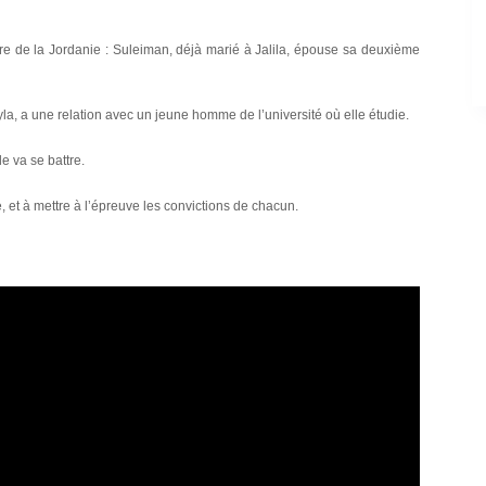
ntière de la Jordanie : Suleiman, déjà marié à Jalila, épouse sa deuxième
Layla, a une relation avec un jeune homme de l’université où elle étudie.
le va se battre.
e, et à mettre à l’épreuve les convictions de chacun.