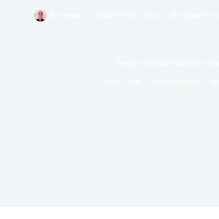
Par
Bernie
Publié le
01/12/2016
Mis à jour le
04
Tempête de sable traditions et amo
Dans
Films
3 commentaires
Te