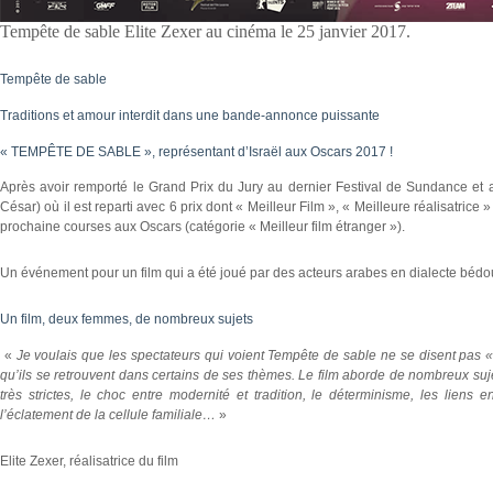
Tempête de sable Elite Zexer au cinéma le 25 janvier 2017.
Tempête de sable
Traditions et amour interdit dans une bande-annonce puissante
« TEMPÊTE DE SABLE », représentant d’Israël aux Oscars 2017 !
Après avoir remporté le Grand Prix du Jury au dernier Festival de Sundance et 
César) où il est reparti avec 6 prix dont « Meilleur Film », « Meilleure réalisatrice
prochaine courses aux Oscars (catégorie « Meilleur film étranger »).
Un événement pour un film qui a été joué par des acteurs arabes en dialecte bédo
Un film, deux femmes, de nombreux sujets
«
Je voulais que les spectateurs qui voient Tempête de sable ne se disent pas «
qu’ils se retrouvent dans certains de ses thèmes. Le film aborde de nombreux sujet
très strictes, le choc entre modernité et tradition, le déterminisme, les liens en
l’éclatement de la cellule familiale…
»
Elite Zexer, réalisatrice du film