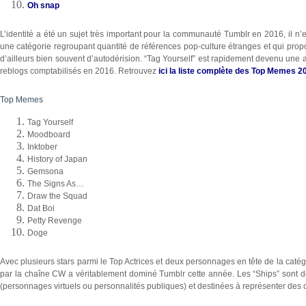
Oh snap
L’identité a été un sujet très important pour la communauté Tumblr en 2016, il n
une catégorie regroupant quantité de références pop-culture étranges et qui propose
d’ailleurs bien souvent d’autodérision. “Tag Yourself” est rapidement devenu une a
reblogs comptabilisés en 2016. Retrouvez
ici la liste complète des Top Memes 2
Top Memes
Tag Yourself
Moodboard
Inktober
History of Japan
Gemsona
The Signs As…
Draw the Squad
Dat Boi
Petty Revenge
Doge
Avec plusieurs stars parmi le Top Actrices et deux personnages en tête de la catégo
par la chaîne CW a véritablement dominé Tumblr cette année. Les “Ships” sont
(personnages virtuels ou personnalités publiques) et destinées à représenter des 