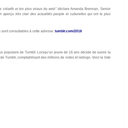
s créatifs et les plus viraux du web
” déclare Amanda Brennan, Senior
 aperçu très clair des actualités people et culturelles qui ont le plus
s sont consultables à cette adresse:
tumblr.com/2016
us populaire de Tumblr. Lorsqu’un jeune de 16 ans décide de suivre la
r de Tumblr, comptabilisant des millions de notes et reblogs. Voici la liste