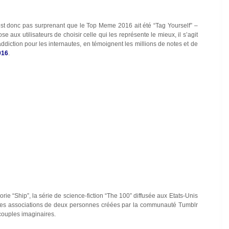
’est donc pas surprenant que le Top Meme 2016 ait été “Tag Yourself” –
 aux utilisateurs de choisir celle qui les représente le mieux, il s’agit
ddiction pour les internautes, en témoignent les millions de notes et de
016
.
rie “Ship”, la série de science-fiction “The 100” diffusée aux Etats-Unis
 des associations de deux personnes créées par la communauté Tumblr
couples imaginaires.