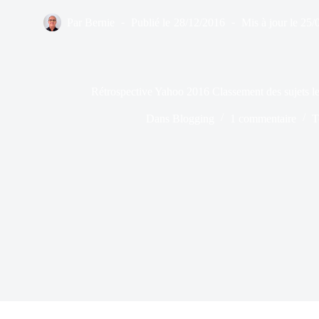
Par
Bernie
Publié le
28/12/2016
Mis à jour le
25/
Rétrospective Yahoo 2016 Classement des sujets le
Dans
Blogging
1 commentaire
T