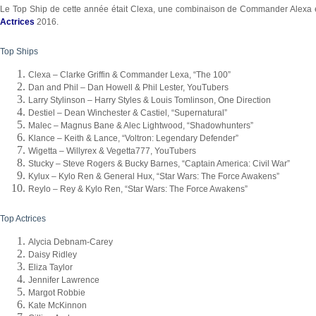
Le Top Ship de cette année était Clexa, une combinaison de Commander Alexa et 
Actrices
2016.
Top Ships
Clexa – Clarke Griffin & Commander Lexa, “The 100”
Dan and Phil – Dan Howell & Phil Lester, YouTubers
Larry Stylinson – Harry Styles & Louis Tomlinson, One Direction
Destiel – Dean Winchester & Castiel, “Supernatural”
Malec – Magnus Bane & Alec Lightwood, “Shadowhunters”
Klance – Keith & Lance, “Voltron: Legendary Defender”
Wigetta – Willyrex & Vegetta777, YouTubers
Stucky – Steve Rogers & Bucky Barnes, “Captain America: Civil War”
Kylux – Kylo Ren & General Hux, “Star Wars: The Force Awakens”
Reylo – Rey & Kylo Ren, “Star Wars: The Force Awakens”
Top Actrices
Alycia Debnam-Carey
Daisy Ridley
Eliza Taylor
Jennifer Lawrence
Margot Robbie
Kate McKinnon