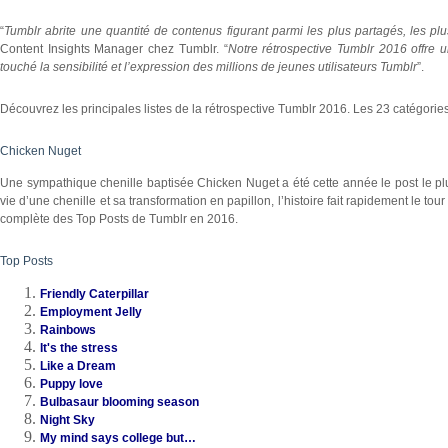
“
Tumblr abrite une quantité de contenus figurant parmi les plus partagés, les plu
Content Insights Manager chez Tumblr. “
Notre rétrospective Tumblr 2016 offre un
touché la sensibilité et l’expression des millions de jeunes utilisateurs Tumblr
”.
Découvrez les principales listes de la rétrospective Tumblr 2016. Les 23 catégorie
Chicken Nuget
Une sympathique chenille baptisée Chicken Nuget a été cette année le post le pl
vie d’une chenille et sa transformation en papillon, l’histoire fait rapidement le tou
complète des Top Posts de Tumblr en 2016.
Top Posts
Friendly Caterpillar
Employment Jelly
Rainbows
It's the stress
Like a Dream
Puppy love
Bulbasaur blooming season
Night Sky
My mind says college but…