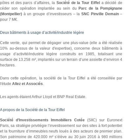
pôles et des parcs d’affaires, la
Société de la Tour Eiffel
a décidé de
céder son opération implantée au sein du
Parc de la Pompignane
(Montpellier)
à un groupe d’investisseurs – la
SNC Pinville Demain
–
pour 7 M€.
Deux bâtiments à usage d’activité/industrie légère
Cette vente, qui permet de dégager une plus-value (elle a été réalisée
10% au-dessus de la valeur d'expertise), concerne deux bâtiments à
usage d’activité/industrie légère construits en 1985, totalisant une
surface de 13.258 m², implantés sur un terrain d’une assiette d’environ 4
hectares.
Dans cette opération, la société de la Tour Eiffel a été conseillée par
l'étude
Allez et Associés
.
Les agents étaient Arthur Lloyd et BNP Real Estate.
A propos de la Société de la Tour Eiffel
Société d’Investissements Immobiliers Cotée
(SIIC) sur Euronext
Paris, sa stratégie privilégie l’investissement sur des sites à fort potentiel
et la fourniture d’immeubles neufs loués à des acteurs de premier plan.
Son patrimoine de 420.000 m² s’élève au 30 juin 2016 à 980 millions