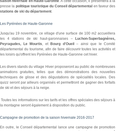
saison hivernale en Haute-Garonne
. A cette occasion, il présentera à la
presse la
politique touristique du Conseil départemental
en faveur des
stations de ski du département
.
Les Pyrénées de Haute-Garonne
Jusqu'au 19 novembre, ce village d'une surface de 100 m2 accueillera
les 4 stations de ski haut-garonnaises –
Luchon-Superbagnères,
Peyragudes, Le Mourtis
, et
Bourg d'Oueil
– ainsi que le Comité
départemental du tourisme, afin de faire découvrir toutes les activités et
les loisirs qu'offrent les Pyrénées de Haute-Garonne cet hiver.
Les divers stands du village Hiver proposeront au public de nombreuses
animations gratuites, telles que des démonstrations des nouvelles
techniques de glisse et des dégustations de spécialités locales. Des
quizz seront par ailleurs organisés et permettront de gagner des forfaits
de ski et des séjours à la neige.
Toutes les informations sur les tarifs et les offres spéciales des séjours à
la montagne seront également à disposition du public.
Campagne de promotion de la saison hivernale 2016-2017
En outre, le Conseil départemental lance une campagne de promotion