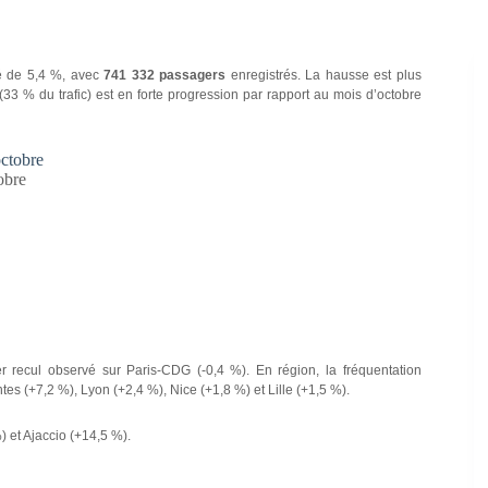
sé de 5,4 %, avec
741 332 passagers
enregistrés. La hausse est plus
33 % du trafic) est en forte progression par rapport au mois d’octobre
obre
r recul observé sur Paris-CDG (-0,4 %). En région, la fréquentation
s (+7,2 %), Lyon (+2,4 %), Nice (+1,8 %) et Lille (+1,5 %).
) et Ajaccio (+14,5 %).