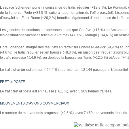
L’espace Schengen porte la croissance du trafic
régulier
(+19,8 %). Le Portugal, 
de la ligne sur Porto (+84,5 %, suite à l’augmentation de l’offre easyJet), Lisbonn
d’easyJet sur Faro. Rome (+28,2 %) bénéficie également d’une hausse de l’offre, e
Les grandes destinations européennes telles que Genève (+16 %) ou Amsterdam (+
les destinations vacances telles que Palma (+47,7 %), Malaga (+34,6 %) ou Venise
Hors Schengen, malgré des résultats en retrait sur Londres-Gatwick (-9,9 %) et L
(-4,6 %), le trafic régulier est en hausse (+8,3 %), en raison des fréquentations plu
le trafic régresse (-14,9 %), en dépit de la hausse sur Tunis (+12,5 %) et Alger (+4,
Le trafic
charter
est en repli (-24,4 %), représentant 12 144 passagers. L’essentiel
FRET et POSTE
Le trafic fret et poste est en hausse (+6,1 %), avec 5 969 tonnes traitées.
MOUVEMENTS D’AVIONS COMMERCIAUX
Le nombre de mouvements progresse (+2,6 %), avec 7 459 mouvements réalisés