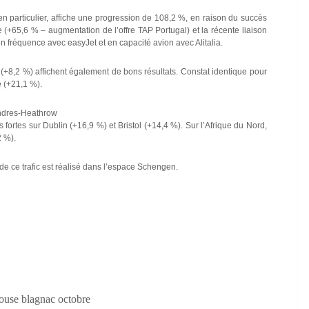
en particulier, affiche une progression de 108,2 %, en raison du succès
e (+65,6 % – augmentation de l’offre TAP Portugal) et la récente liaison
n fréquence avec easyJet et en capacité avion avec Alitalia.
8,2 %) affichent également de bons résultats. Constat identique pour
 (+21,1 %).
ondres-Heathrow
s fortes sur Dublin (+16,9 %) et Bristol (+14,4 %). Sur l’Afrique du Nord,
2 %).
 de ce trafic est réalisé dans l’espace Schengen.