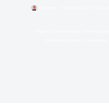
Par
Bernie
Publié le
08/11/2016
Dans
Aéroport de Toulouse Blagnac : trafic en augmen
Dans
Passion Aviation
1 commentaire