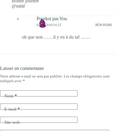
Bonne journée
@mitié
Pourkoi pas You
01/11/2016/14:22
RÉPONDRE
oh que non ……il y en à du taf ……
Laisser un commentaire
Votre adresse e-mail ne sera pas publiée.
Les champs obligatoires sont
indiqués avec
*
Nom
*
E-mail
*
Site web