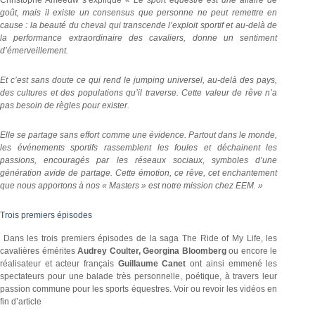
Christophe Ameeuw s’explique «
Le sport équestre est une affaire de
goût, mais il existe un consensus que personne ne peut remettre en
cause : la beauté du cheval qui transcende l’exploit sportif et au-delà de
la performance extraordinaire des cavaliers, donne un sentiment
d’émerveillement.
Et c’est sans doute ce qui rend le jumping universel, au-delà des pays,
des cultures et des populations qu’il traverse. Cette valeur de rêve n’a
pas besoin de règles pour exister.
Elle se partage sans effort comme une évidence. Partout dans le monde,
les événements sportifs rassemblent les foules et déchainent les
passions, encouragés par les réseaux sociaux, symboles d’une
génération avide de partage. Cette émotion, ce rêve, cet enchantement
que nous apportons à nos « Masters » est notre mission chez EEM. »
Trois premiers épisodes
Dans les trois premiers épisodes de la saga The Ride of My Life, les
cavalières émérites
Audrey Coulter, Georgina Bloomberg
ou encore le
réalisateur et acteur français
Guillaume Canet
ont ainsi emmené les
spectateurs pour une balade très personnelle, poétique, à travers leur
passion commune pour les sports équestres. Voir ou revoir les vidéos en
fin d’article