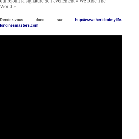
qui rejoint la signature de l’évènement « We Ride The
World »
Rendez-vous donc sur
http://www.therideofmylife-
longinesmasters.com