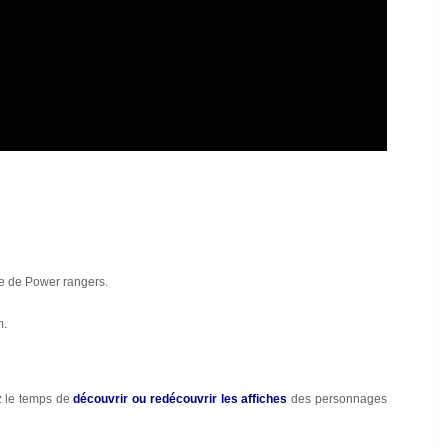
tie de Power rangers.
m.
z le temps de
découvrir ou redécouvrir les affiches
des personnages