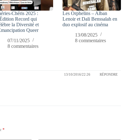
éries-Chéris 2025 :
Les Orphelins – Alban
Édition Record qui
Lenoir et Dali Benssalah en
lèbre la Diversité et
duo explosif au cinéma
Émancipation Queer
13/08/2025
07/11/2025
8 commentaires
8 commentaires
13/10/2016/22:26
RÉPONDRE
ec
*