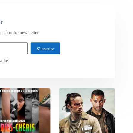
er
us à notre newsletter
S’inscrire
alité