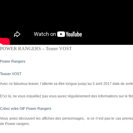
POWER RANGERS – Teaser VOST
Power Rangers
Teaser VOST
Avec ce fabuleux teaser, l’attente va être longue jusqu’au 5 avril 2017 date de sor
D’ici là, ne vous inquiétez pas vous aurez régulièrement des informations sur le fil
Créez votre GIF Power Rangers
Vous aviez découvert les affiches des personnages, si ce n’est pas le cas prene
de Power rangers.