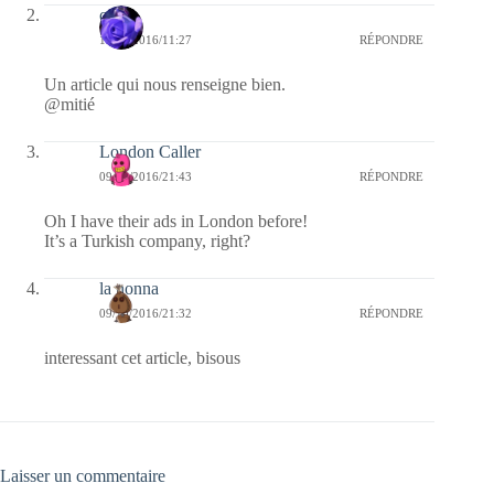
covix
10/10/2016/11:27
RÉPONDRE
Un article qui nous renseigne bien.
@mitié
London Caller
09/10/2016/21:43
RÉPONDRE
Oh I have their ads in London before!
It’s a Turkish company, right?
la nonna
09/10/2016/21:32
RÉPONDRE
interessant cet article, bisous
Laisser un commentaire