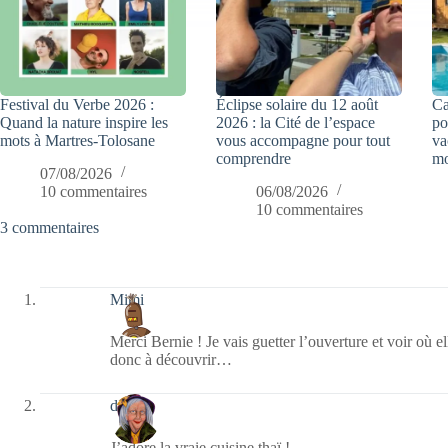
Festival du Verbe 2026 :
Éclipse solaire du 12 août
Ca
Quand la nature inspire les
2026 : la Cité de l’espace
po
mots à Martres-Tolosane
vous accompagne pour tout
va
comprendre
mo
07/08/2026
10 commentaires
06/08/2026
10 commentaires
3 commentaires
Mimi
Merci Bernie ! Je vais guetter l’ouverture et voir où e
donc à découvrir…
dom
J’adore la vraie cuisine thaï !