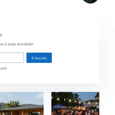
er
us à notre newsletter
S’inscrire
alité