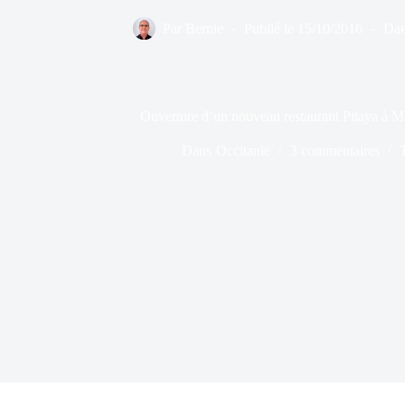
Par
Bernie
Publié le
15/10/2016
Da
Ouverture d’un nouveau restaurant Pitaya à Mo
Dans
Occitanie
3 commentaires