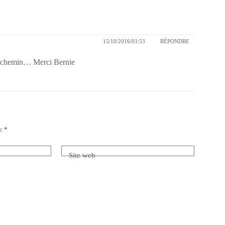
15/10/2016/03:53
RÉPONDRE
on chemin… Merci Bernie
ec
*
Site web