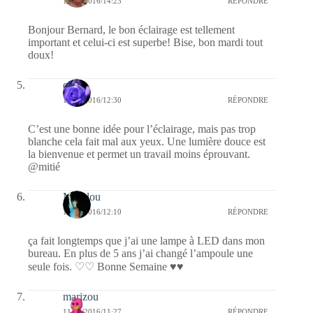
11/10/2016/14:23
RÉPONDRE
Bonjour Bernard, le bon éclairage est tellement
important et celui-ci est superbe! Bise, bon mardi tout
doux!
covix
11/10/2016/12:30
RÉPONDRE
C’est une bonne idée pour l’éclairage, mais pas trop
blanche cela fait mal aux yeux. Une lumière douce est
la bienvenue et permet un travail moins éprouvant.
@mitié
Marylou
11/10/2016/12:10
RÉPONDRE
ça fait longtemps que j’ai une lampe à LED dans mon
bureau. En plus de 5 ans j’ai changé l’ampoule une
seule fois. ♡♡ Bonne Semaine ♥♥
marizou
11/10/2016/11:27
RÉPONDRE