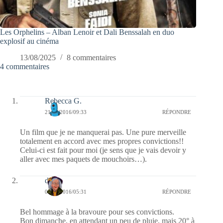
Les Orphelins – Alban Lenoir et Dali Benssalah en duo
explosif au cinéma
13/08/2025
8 commentaires
4 commentaires
Rebecca G.
21/09/2016/09:33
RÉPONDRE
Un film que je ne manquerai pas. Une pure merveille
totalement en accord avec mes propres convictions!!
Celui-ci est fait pour moi (je sens que je vais devoir y
aller avec mes paquets de mouchoirs…).
dom
04/09/2016/05:31
RÉPONDRE
Bel hommage à la bravoure pour ses convictions.
Bon dimanche, en attendant un peu de pluie, mais 20° à