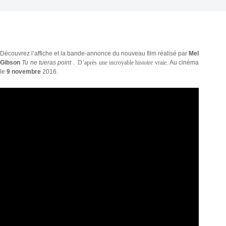
Découvrez l’affiche et la bande-annonce
du nouveau film réalisé par
Mel
Gibson
Tu ne tueras point
.
D’après une incroyable histoire vraie.
Au cinéma
le
9 novembre
2016.