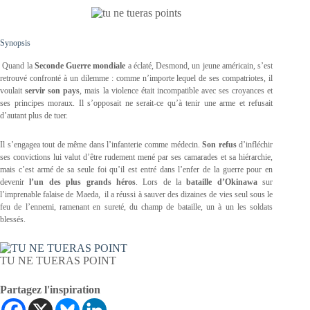
Synopsis
Quand la
Seconde Guerre mondiale
a éclaté, Desmond, un jeune américain, s’est
retrouvé confronté à un dilemme : comme n’importe lequel de ses compatriotes, il
voulait
servir son pays
, mais la violence était incompatible avec ses croyances et
ses principes moraux. Il s’opposait ne serait-ce qu’à tenir une arme et refusait
d’autant plus de tuer.
Il s’engagea tout de même dans l’infanterie comme médecin.
Son refus
d’infléchir
ses convictions lui valut d’être rudement mené par ses camarades et sa hiérarchie,
mais c’est armé de sa seule foi qu’il est entré dans l’enfer de la guerre pour en
devenir
l’un des plus grands héros
. Lors de la
bataille d’Okinawa
sur
l’imprenable falaise de Maeda, il a réussi à sauver des dizaines de vies seul sous le
feu de l’ennemi, ramenant en sureté, du champ de bataille, un à un les soldats
blessés.
TU NE TUERAS POINT
Partagez l'inspiration