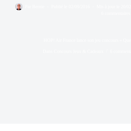
Par
Bernie
Publié le
02/09/2016
Mis à jour le
20/0
6 commentaires
HOP! Air France lance son jeu concours « Que
Dans
Concours Jeux & Cadeaux
6 commenta