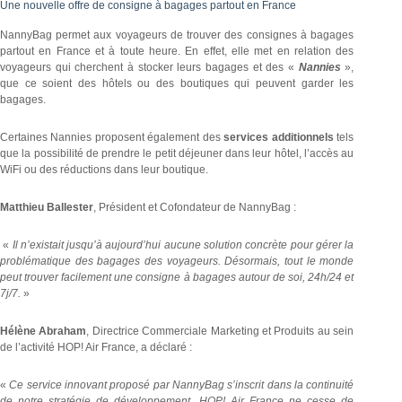
Une nouvelle offre de consigne à bagages partout en France
NannyBag permet aux voyageurs de trouver des consignes à bagages
partout en France et à toute heure. En effet, elle met en relation des
voyageurs qui cherchent à stocker leurs bagages et des «
Nannies
»,
que ce soient des hôtels ou des boutiques qui peuvent garder les
bagages.
Certaines Nannies proposent également des
services additionnels
tels
que la possibilité de prendre le petit déjeuner dans leur hôtel, l’accès au
WiFi ou des réductions dans leur boutique.
Matthieu Ballester
, Président et Cofondateur de NannyBag :
«
Il n’existait jusqu’à aujourd’hui aucune solution concrète pour gérer la
problématique des bagages des voyageurs. Désormais, tout le monde
peut trouver facilement une consigne à bagages autour de soi, 24h/24 et
7j/7.
»
Hélène Abraham
, Directrice Commerciale Marketing et Produits au sein
de l’activité HOP! Air France, a déclaré :
«
Ce service innovant proposé par NannyBag s’inscrit dans la continuité
de notre stratégie de développement. HOP! Air France ne cesse de