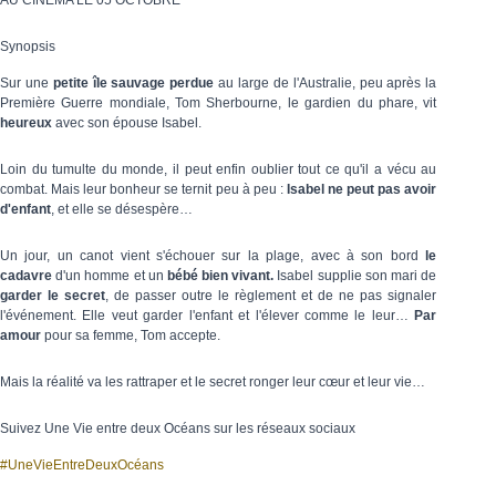
AU CINÉMA LE 05 OCTOBRE
Synopsis
Sur une
petite île sauvage perdue
au large de l'Australie, peu après la
Première Guerre mondiale, Tom Sherbourne, le gardien du phare, vit
heureux
avec son épouse Isabel.
Loin du tumulte du monde, il peut enfin oublier tout ce qu'il a vécu au
combat. Mais leur bonheur se ternit peu à peu :
Isabel ne peut pas avoir
d'enfant
, et elle se désespère…
Un jour, un canot vient s'échouer sur la plage, avec à son bord
le
cadavre
d'un homme et un
bébé bien vivant.
Isabel supplie son mari de
garder le secret
, de passer outre le règlement et de ne pas signaler
l'événement. Elle veut garder l'enfant et l'élever comme le leur…
Par
amour
pour sa femme, Tom accepte.
Mais la réalité va les rattraper et le secret ronger leur cœur et leur vie…
Suivez Une Vie entre deux Océans sur les réseaux sociaux
#UneVieEntreDeuxOcéans