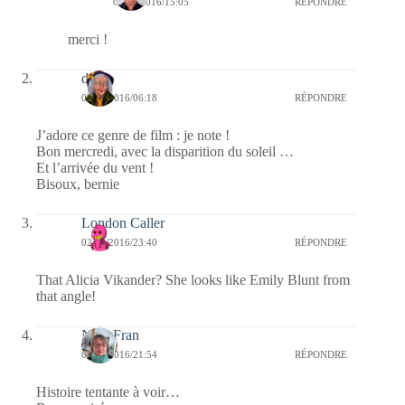
03/08/2016/15:05
RÉPONDRE
merci !
dom
03/08/2016/06:18
RÉPONDRE
J’adore ce genre de film : je note !
Bon mercredi, avec la disparition du soleil …
Et l’arrivée du vent !
Bisoux, bernie
London Caller
02/08/2016/23:40
RÉPONDRE
That Alicia Vikander? She looks like Emily Blunt from
that angle!
NanyFran
02/08/2016/21:54
RÉPONDRE
Histoire tentante à voir…