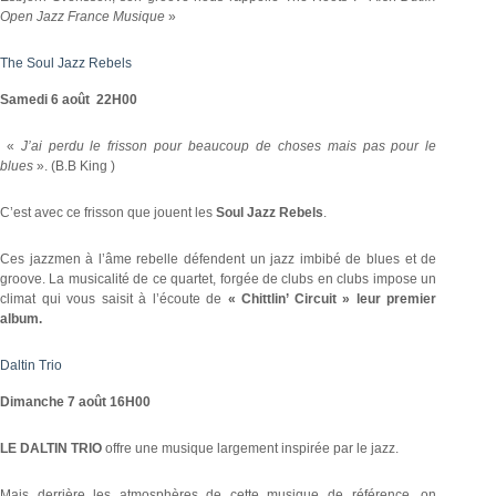
Open Jazz France Musique
»
The Soul Jazz Rebels
Samedi 6 août 22H00
«
J’ai perdu le frisson pour beaucoup de choses mais pas pour le
blues
». (B.B King )
C’est avec ce frisson que jouent les
Soul Jazz Rebels
.
Ces jazzmen à l’âme rebelle défendent un jazz imbibé de blues et de
groove. La musicalité de ce quartet, forgée de clubs en clubs impose un
climat qui vous saisit à l’écoute de
« Chittlin’ Circuit » leur premier
album.
Daltin Trio
Dimanche 7 août 16H00
LE DALTIN TRIO
offre une musique largement inspirée par le jazz.
Mais derrière les atmosphères de cette musique de référence, on