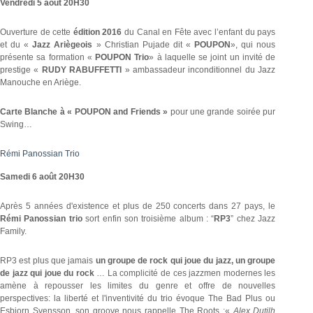
Vendredi 5 août 20H30
Ouverture de cette
édition 2016
du Canal en Fête avec l’enfant du pays
et du «
Jazz Ariègeois
» Christian Pujade dit «
POUPON
», qui nous
présente sa formation «
POUPON Trio
» à laquelle se joint un invité de
prestige «
RUDY RABUFFETTI
» ambassadeur inconditionnel du Jazz
Manouche en Ariège.
Carte Blanche à « POUPON and Friends »
pour une grande soirée pur
Swing…
Rémi Panossian Trio
Samedi 6 août 20H30
Après 5 années d'existence et plus de 250 concerts dans 27 pays, le
Rémi Panossian trio
sort enfin son troisième album : “
RP3
” chez Jazz
Family.
RP3 est plus que jamais
un groupe de rock qui joue du jazz, un groupe
de jazz qui joue du rock
… La complicité de ces jazzmen modernes les
amène à repousser les limites du genre et offre de nouvelles
perspectives: la liberté et l'inventivité du trio évoque The Bad Plus ou
Esbjorn Svensson, son groove nous rappelle The Roots :«
Alex Dutilh