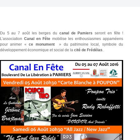
Du 5 au 7 août les berges du
canal de Pamiers
seront en fête !
L’association
Canal en Fête
mobilise les enthousiasmes appaméens
pour animer «
ce monument
» du patrimoine local, symbole du
développement économique et social de la
cité de Frédélas
.