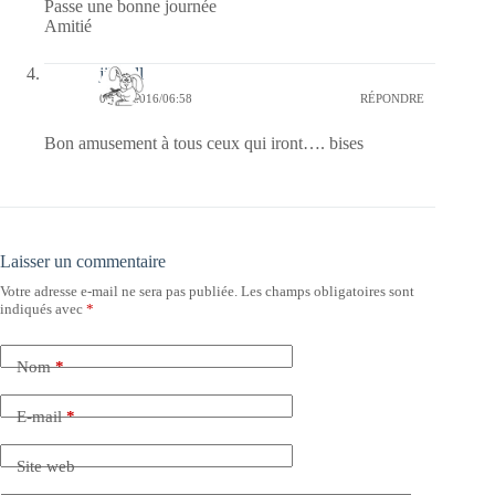
Passe une bonne journée
Amitié
jill bill
04/08/2016/06:58
RÉPONDRE
Bon amusement à tous ceux qui iront…. bises
Laisser un commentaire
Votre adresse e-mail ne sera pas publiée.
Les champs obligatoires sont
indiqués avec
*
Nom
*
E-mail
*
Site web