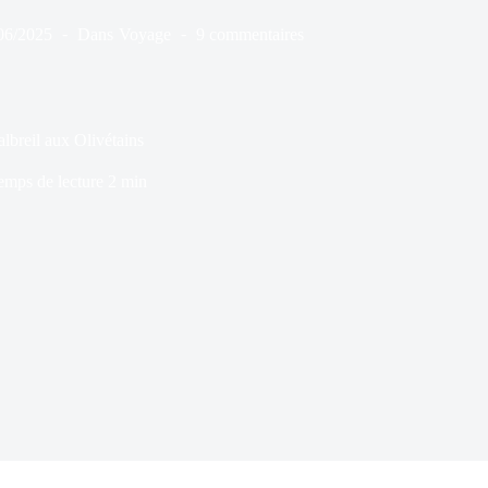
06/2025
Dans
Voyage
9 commentaires
breil aux Olivétains
emps de lecture
2 min