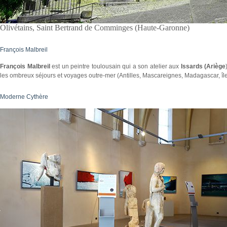
Olivétains, Saint Bertrand de Comminges (Haute-Garonne)
François Malbreil
François Malbreil
est un peintre toulousain qui a son atelier aux
Issards (Ariège
les ombreux séjours et voyages outre-mer (Antilles, Mascareignes, Madagascar, île
Moderne Cythère