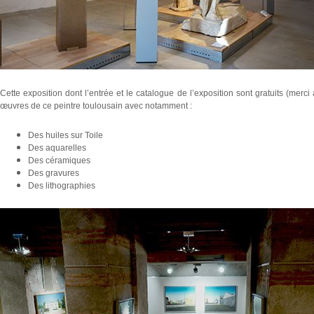
Cette exposition dont l’entrée et le catalogue de l’exposition sont gratuits (me
œuvres de ce peintre toulousain avec notamment :
Des huiles sur Toile
Des aquarelles
Des céramiques
Des gravures
Des lithographies