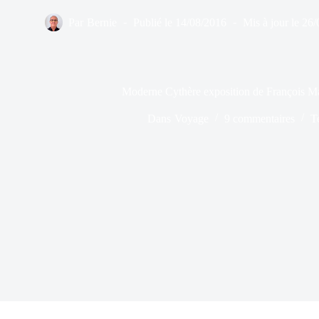
Par
Bernie
Publié le
14/08/2016
Mis à jour le
26/
Moderne Cythère exposition de François Mal
Dans
Voyage
9 commentaires
T