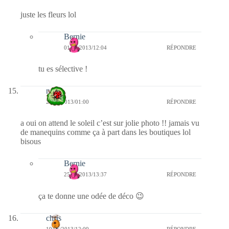
juste les fleurs lol
Bernie
01/07/2013/12:04
RÉPONDRE
tu es sélective !
nessa
24/06/2013/01:00
RÉPONDRE
a oui on attend le soleil c’est sur jolie photo !! jamais vu
de manequins comme ça à part dans les boutiques lol
bisous
Bernie
25/06/2013/13:37
RÉPONDRE
ça te donne une odée de déco 😉
chris