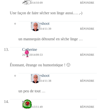
20/12/2014/10:09
RÉPONDRE
Une façon de faire sécher son linge aussi…. ,-)
Bernieshoot
20/12/2014/11:39
RÉPONDRE
un mannequin détourné en sèche linge …
Catherine
20/12/2014/09:53
RÉPONDRE
Étonnant, étrange ou humoristique ! 🙂
Bernieshoot
20/12/2014/11:38
RÉPONDRE
un peu de tout …
nessa
01/07/2013/11:49
RÉPONDRE