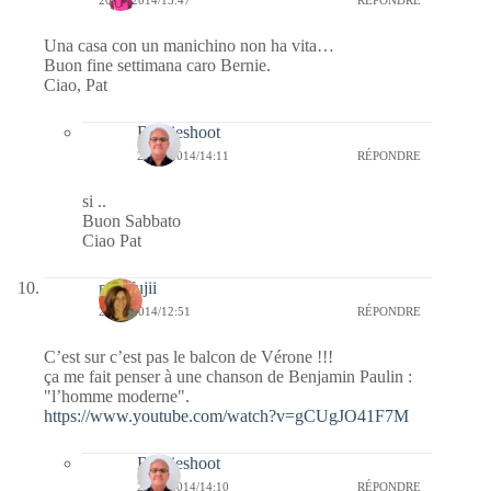
20/12/2014/13:47
RÉPONDRE
Una casa con un manichino non ha vita…
Buon fine settimana caro Bernie.
Ciao, Pat
Bernieshoot
20/12/2014/14:11
RÉPONDRE
si ..
Buon Sabbato
Ciao Pat
missfujii
20/12/2014/12:51
RÉPONDRE
C’est sur c’est pas le balcon de Vérone !!!
ça me fait penser à une chanson de Benjamin Paulin :
"l’homme moderne".
https://www.youtube.com/watch?v=gCUgJO41F7M
Bernieshoot
20/12/2014/14:10
RÉPONDRE