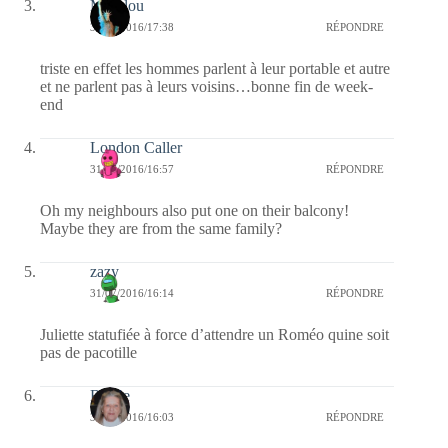
Marylou
31/07/2016/17:38
RÉPONDRE
triste en effet les hommes parlent à leur portable et autre
et ne parlent pas à leurs voisins…bonne fin de week-
end
London Caller
31/07/2016/16:57
RÉPONDRE
Oh my neighbours also put one on their balcony!
Maybe they are from the same family?
zazy
31/07/2016/16:14
RÉPONDRE
Juliette statufiée à force d’attendre un Roméo quine soit
pas de pacotille
Renee
31/07/2016/16:03
RÉPONDRE