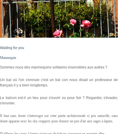
Waiting for you
Mannequin
Sommes nous des mannequins solitaires insensibles aux autres ?
Un bal où l'on s'ennuie c'est un bal con nous disait un professeur de
français il y a bien longtemps.
Le balcon est-il un lieu pour s'ouvrir ou pour fuir ? Regarder, s'évader,
s'envoler.
Il faut sans doute s'interroger sur cette partie architecturale si peu naturelle, sans
doute apparue avec les sky crappers pour donner un peu d'air aux cages à lapins.
D'ailleurs les cages à lapins n'ont pas de balcon, pourquoi en auraient-elles.