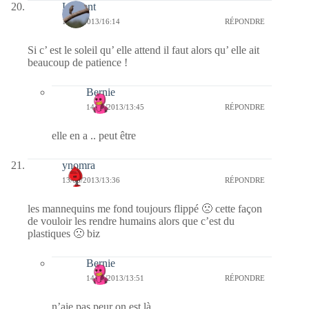
Laurent
13/06/2013/16:14
RÉPONDRE
Si c’ est le soleil qu’ elle attend il faut alors qu’ elle ait
beaucoup de patience !
Bernie
14/06/2013/13:45
RÉPONDRE
elle en a .. peut être
ynomra
13/06/2013/13:36
RÉPONDRE
les mannequins me fond toujours flippé 🙁 cette façon
de vouloir les rendre humains alors que c’est du
plastiques 🙁 biz
Bernie
14/06/2013/13:51
RÉPONDRE
n’aie pas peur on est là