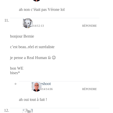
ah non c’était pas Vérone lol
Nays
20/12/2014/12:13
RÉPONDRE
bonjour Bernie
c’est beau..réel et surréaliste
je pense a Real Human là 😉
bon WE
bises*
Bernieshoot
20/12/2014/14:06
RÉPONDRE
ah oui tout à fait !
jill bill