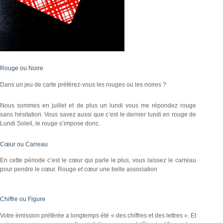
Rouge ou Noire
Dans un jeu de carte préférez-vous les rouges ou les noires ?
Nous sommes en juillet et de plus un lundi vous me répondez rouge
sans hésitation. Vous savez aussi que c’est le dernier lundi en rouge de
Lundi Soleil, le rouge s’impose donc.
Cœur ou Carreau
En cette période c’est le cœur qui parle le plus, vous laissez le carreau
pour pendre le cœur. Rouge et cœur une belle association
Chiffre ou Figure
Votre émission préférée a longtemps été « des chiffres et des lettres ». Et