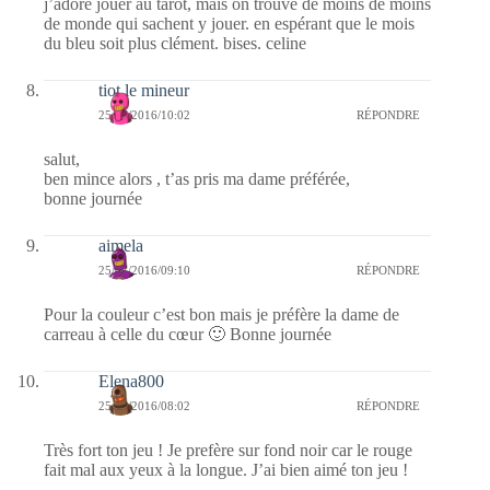
j’adore jouer au tarot, mais on trouve de moins de moins
de monde qui sachent y jouer. en espérant que le mois
du bleu soit plus clément. bises. celine
tiot le mineur
25/07/2016/10:02
RÉPONDRE
salut,
ben mince alors , t’as pris ma dame préférée,
bonne journée
aimela
25/07/2016/09:10
RÉPONDRE
Pour la couleur c’est bon mais je préfère la dame de
carreau à celle du cœur 🙂 Bonne journée
Elena800
25/07/2016/08:02
RÉPONDRE
Très fort ton jeu ! Je prefère sur fond noir car le rouge
fait mal aux yeux à la longue. J’ai bien aimé ton jeu !