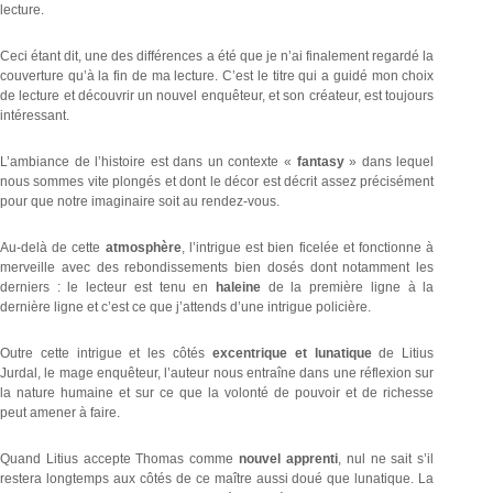
lecture.
Ceci étant dit, une des différences a été que je n’ai finalement regardé la
couverture qu’à la fin de ma lecture. C’est le titre qui a guidé mon choix
de lecture et découvrir un nouvel enquêteur, et son créateur, est toujours
intéressant.
L’ambiance de l’histoire est dans un contexte «
fantasy
» dans lequel
nous sommes vite plongés et dont le décor est décrit assez précisément
pour que notre imaginaire soit au rendez-vous.
Au-delà de cette
atmosphère
, l’intrigue est bien ficelée et fonctionne à
merveille avec des rebondissements bien dosés dont notamment les
derniers : le lecteur est tenu en
haleine
de la première ligne à la
dernière ligne et c’est ce que j’attends d’une intrigue policière.
Outre cette intrigue et les côtés
excentrique et lunatique
de Litius
Jurdal, le mage enquêteur, l’auteur nous entraîne dans une réflexion sur
la nature humaine et sur ce que la volonté de pouvoir et de richesse
peut amener à faire.
Quand Litius accepte Thomas comme
nouvel apprenti
, nul ne sait s’il
restera longtemps aux côtés de ce maître aussi doué que lunatique. La