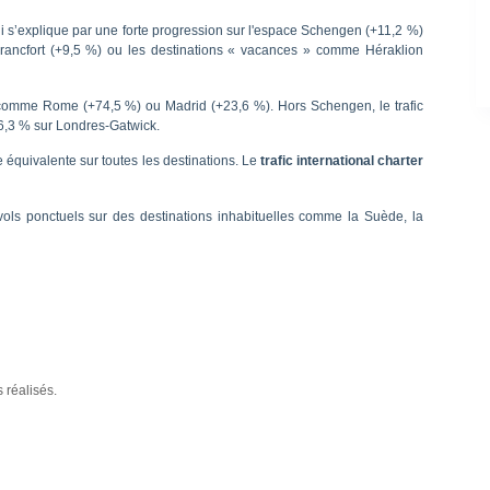
i s’explique par une forte progression sur l'espace Schengen (+11,2 %)
rancfort (+9,5 %) ou les destinations « vacances » comme Héraklion
16, comme Rome (+74,5 %) ou Madrid (+23,6 %). Hors Schengen, le trafic
+6,3 % sur Londres-Gatwick.
ce équivalente sur toutes les destinations. Le
trafic international charter
 vols ponctuels sur des destinations inhabituelles comme la Suède, la
réalisés.