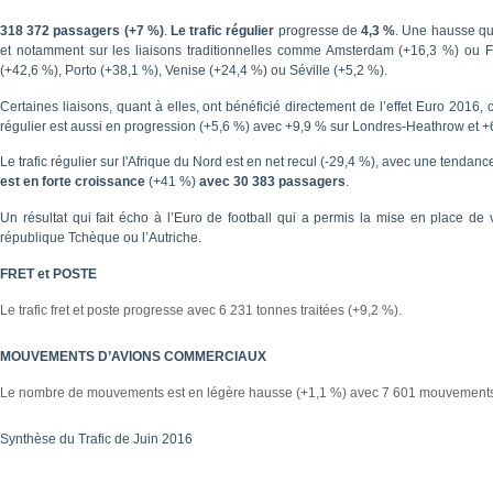
318 372 passagers (+7 %)
.
Le trafic régulier
progresse de
4,3 %
. Une hausse qu
et notamment sur les liaisons traditionnelles comme Amsterdam (+16,3 %) ou F
(+42,6 %), Porto (+38,1 %), Venise (+24,4 %) ou Séville (+5,2 %).
Certaines liaisons, quant à elles, ont bénéficié directement de l’effet Euro 20
régulier est aussi en progression (+5,6 %) avec +9,9 % sur Londres-Heathrow et 
Le trafic régulier sur l'Afrique du Nord est en net recul (-29,4 %), avec une tendan
est en forte croissance
(+41 %)
avec 30 383
passagers
.
Un résultat qui fait écho à l’Euro de football qui a permis la mise en place de
république Tchèque ou l’Autriche.
FRET et POSTE
Le trafic fret et poste progresse avec 6 231 tonnes traitées (+9,2 %).
MOUVEMENTS D’AVIONS COMMERCIAUX
Le nombre de mouvements est en légère hausse (+1,1 %) avec 7 601 mouvements 
Synthèse du Trafic de Juin 2016