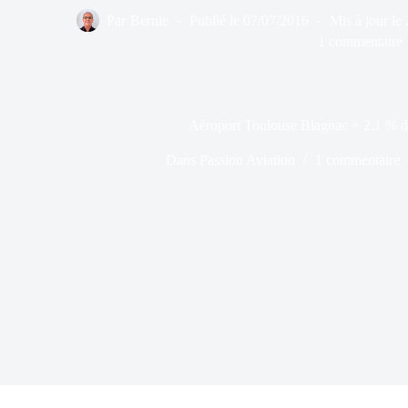
Par
Bernie
Publié le
07/07/2016
Mis à jour le
1 commentaire
Aéroport Toulouse Blagnac + 2,1 % de
Dans
Passion Aviation
1 commentaire