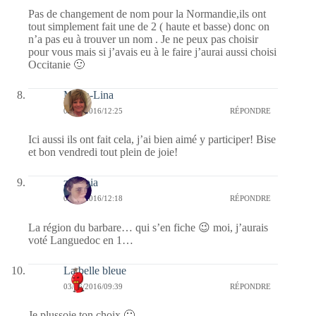
Pas de changement de nom pour la Normandie,ils ont
tout simplement fait une de 2 ( haute et basse) donc on
n’a pas eu à trouver un nom . Je ne peux pas choisir
pour vous mais si j’avais eu à le faire j’aurai aussi choisi
Occitanie 🙂
Maria-Lina
03/06/2016/12:25
RÉPONDRE
Ici aussi ils ont fait cela, j’ai bien aimé y participer! Bise
et bon vendredi tout plein de joie!
zenopia
03/06/2016/12:18
RÉPONDRE
La région du barbare… qui s’en fiche 😉 moi, j’aurais
voté Languedoc en 1…
La belle bleue
03/06/2016/09:39
RÉPONDRE
Je plussoie ton choix 🙂