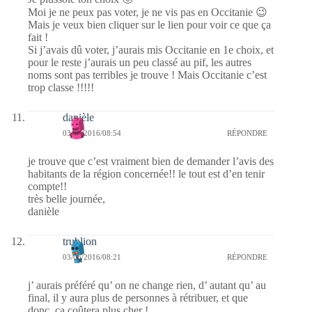
Moi je ne peux pas voter, je ne vis pas en Occitanie 😉
Mais je veux bien cliquer sur le lien pour voir ce que ça
fait !
Si j’avais dû voter, j’aurais mis Occitanie en 1e choix, et
pour le reste j’aurais un peu classé au pif, les autres
noms sont pas terribles je trouve ! Mais Occitanie c’est
trop classe !!!!!
danièle
03/06/2016/08:54
RÉPONDRE
je trouve que c’est vraiment bien de demander l’avis des
habitants de la région concernée!! le tout est d’en tenir
compte!!
très belle journée,
danièle
trublion
03/06/2016/08:21
RÉPONDRE
j’ aurais préféré qu’ on ne change rien, d’ autant qu’ au
final, il y aura plus de personnes à rétribuer, et que
donc, ça coûtera plus cher !