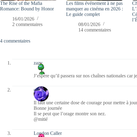
The Rise of the Mafia
Les films événement à ne pas
Ch
Romance: Bound by Honor
manquer au cinéma en 2026 :
L’
Le guide complet
Cé
16/01/2026
l’
2 commentaires
08/01/2026
14 commentaires
4 commentaires
zazy
J’espère qu’il passera sur nos chaînes nationales car je
covix
Il faut une certaine dose de courage pour mettre à jou
Bonne journée
Il se peut que l’orage montre son nez.
@mitié
London Caller