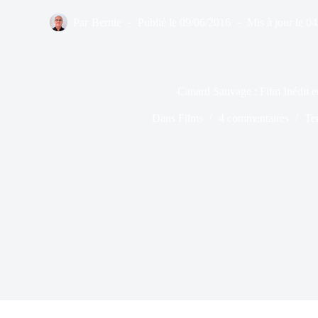
Par
Bernie
Publié le
09/06/2016
Mis à jour le
04
Canard Sauvage : Film Inédit e
Dans
Films
4 commentaires
Te