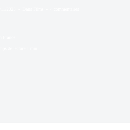
/11/2023
Dans
Films
4 commentaires
n France
mps de lecture
1 min