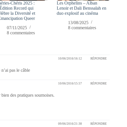
éries-Chéris 2025 :
Les Orphelins – Alban
Édition Record qui
Lenoir et Dali Benssalah en
lèbre la Diversité et
duo explosif au cinéma
Émancipation Queer
13/08/2025
07/11/2025
8 commentaires
8 commentaires
10/06/2016/16:12
RÉPONDRE
 n’ai pas le câble
10/06/2016/15:57
RÉPONDRE
r bien des pratiques sournoises.
09/06/2016/21:38
RÉPONDRE