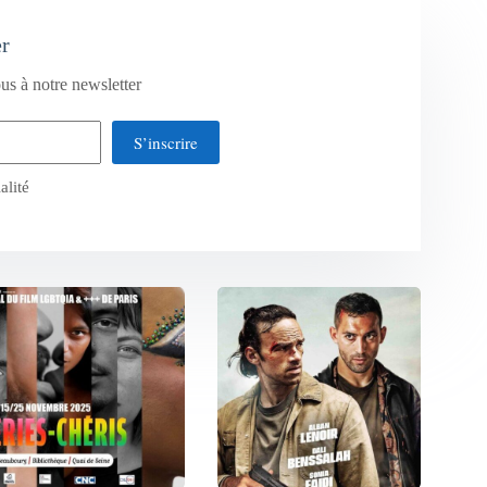
er
us à notre newsletter
S’inscrire
alité